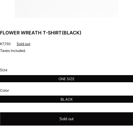
FLOWER WREATH T-SHIRT(BLACK)
Regular
¥7,150
Sold out
price
Taxes included.
Size
ONE SIZE
Color
BLACK
Sold out