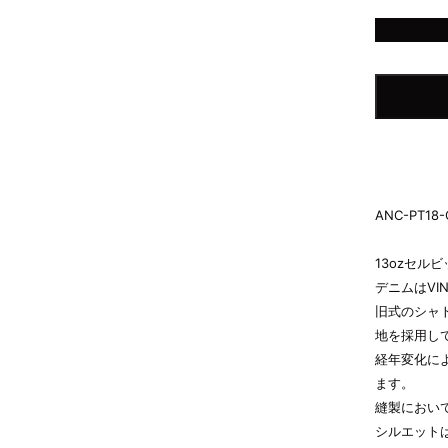
or
unavailable
ANC-PT18-
13ozセル
デニムはVI
旧式のシャ
地を採用し
経年変化に
ます。
縫製におい
シルエット