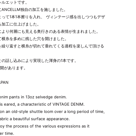
シルエットです。
ANCELLM独自の加工を施しました。
よって1本1本擦りを入れ、 ヴィンテージ感を出しつつもデザ
る加工に仕上げました。
により何層にも見える奥行きのある表情が生まれました。
て横糸を多めに残した穴を開けました。
を繰り返すと横糸が切れて垂れてくる過程を楽しんで頂ける
。
との話し込みにより実現した渾身の1本です。
展開があります。
APAN
enim pants in 13oz selvedge denim.
is eared, a characteristic of VINTAGE DENIM.
 on an old-style shuttle loom over a long period of time,
fabric a beautiful surface appearance.
oy the process of the various expressions as it
er time.