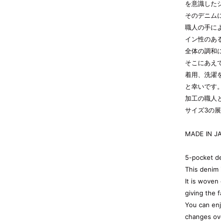
を意識した
そのデニムに
職人の手に
イン性のあ
全体の調和
そこにあえ
着用、洗濯
と幸いです
加工の職人
サイズ3の
MADE IN J
5-pocket d
This denim 
It is woven
giving the 
You can enj
changes ov