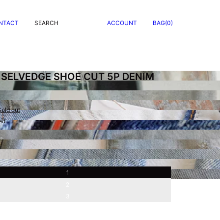
NTACT
SEARCH
ACCOUNT
BAG(0)
SELVEDGE SHOE CUT 5P DENIM
Sold out
ed.
1
2
3