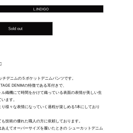
L.INDIGO
Sold out
C
ビッチデニムの５ポケットデニムパンツです。
NTAGE DENIMの特徴である耳付きで、
トル織機にて時間をかけて織っている表面の表情が美しい生
ています。
より様々な表情になっていく過程が楽しめる1本にしており
ても技術の優れた職人の方に依頼しております。
はあえてオーバーサイズを履いたときの シューカットデニム