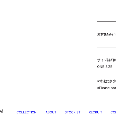
素材(Materia
サイズ詳細(Siz
ONE SIZE
※寸法に多
※Please not
COLLECTION
ABOUT
STOCKIST
RECRUIT
CO