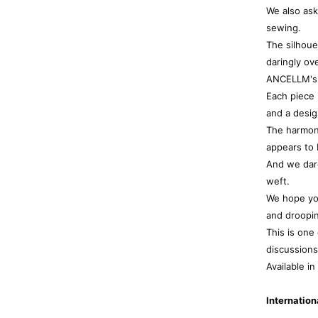
We also ask
sewing.
The silhou
daringly ov
ANCELLM's o
Each piece 
and a desig
The harmony
appears to 
And we dare
weft.
We hope you
and droopi
This is one
discussions
Available in
Internation