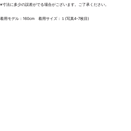
※寸法に多少の誤差がでる場合がございます。ご了承ください。
着用モデル：160cm 着用サイズ：１(写真4-7枚目)
素材(Material) :
サイズ詳細(Size detail) :
ONE SIZE
※寸法に多少の誤差がでる場合がございます。ご了承ください。
※Please note that there may be some errors in the dimensions.