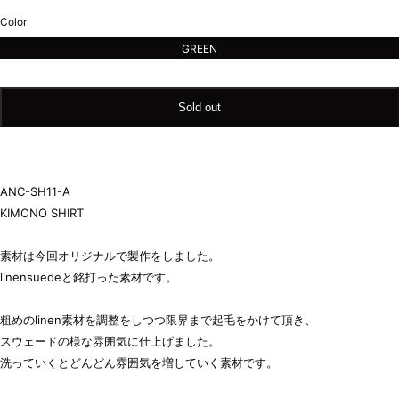
sold
out
Color
or
unavailable
GREEN
Sold out
ANC-SH11-A
KIMONO SHIRT
素材は今回オリジナルで製作をしました。
linensuedeと銘打った素材です。
粗めのlinen素材を調整をしつつ限界まで起毛をかけて頂き、
スウェードの様な雰囲気に仕上げました。
洗っていくとどんどん雰囲気を増していく素材です。