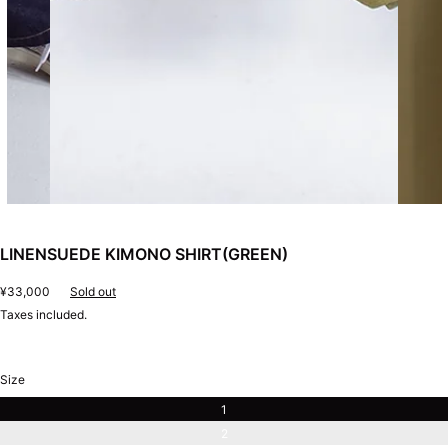
LINENSUEDE KIMONO SHIRT(GREEN)
Regular
¥33,000
Sold out
price
Taxes included.
Size
1
2
Variant