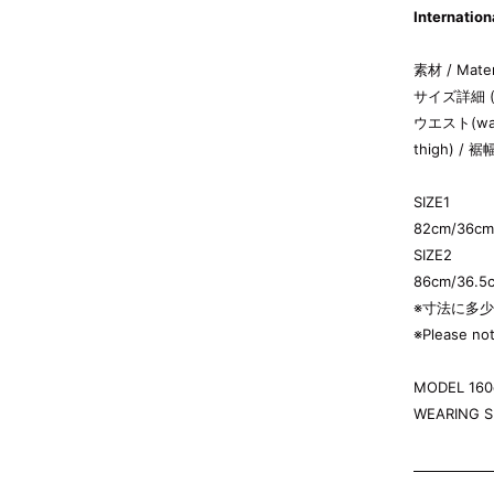
Internation
素材
/ Mater
サイズ詳細
(
ウエスト
(wa
thigh) /
裾
SIZE1
82
cm/
36
cm
SIZE2
86
cm/
36.5
※寸法に多
※Please not
MODEL 160
WEARING SI