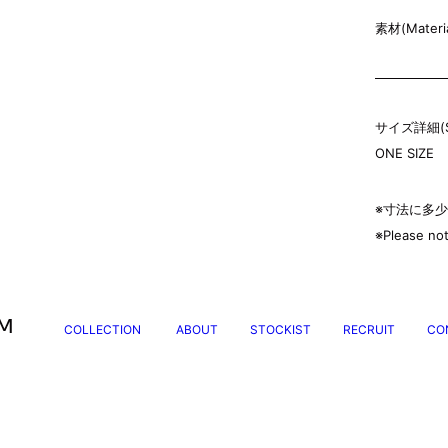
素材(Materia
サイズ詳細(Siz
ONE SIZE
※寸法に多
※Please not
COLLECTION
ABOUT
STOCKIST
RECRUIT
CO