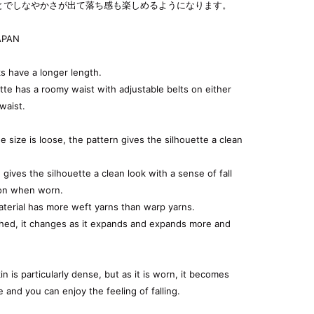
とでしなやかさが出て落ち感も楽しめるようになります。
APAN
s have a longer length.
tte has a roomy waist with adjustable belts on either
waist.
e size is loose, the pattern gives the silhouette a clean
 gives the silhouette a clean look with a sense of fall
on when worn.
terial has more weft yarns than warp yarns.
shed, it changes as it expands and expands more and
n is particularly dense, but as it is worn, it becomes
 and you can enjoy the feeling of falling.