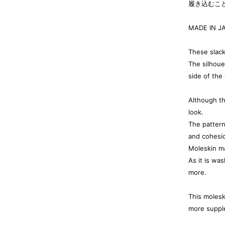
履き込むこ
MADE IN J
These slack
The silhoue
side of the 
Although th
look.
The pattern
and cohesi
Moleskin ma
As it is wa
more.
This moleski
more supple