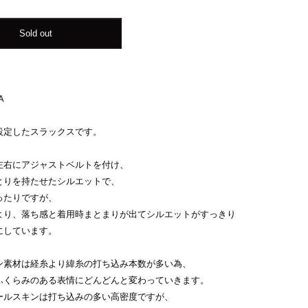
Sold out
A
設定したスラックスです。
左右にアジャストベルトを付け、
とりを持たせたシルエットで、
ったりですが、
より、落ち感と着用時まとまりが出てシルエットがすっきり
にしています。
ン素材は経糸より緯糸の打ち込み本数が多い為、
ふくらみのある表情にどんどんと変わっていきます。
ールスキンは打ち込みの多い高密度ですが、