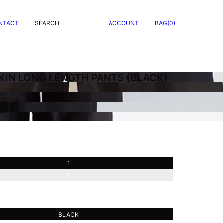
NTACT
SEARCH
ACCOUNT
BAG(0)
IN LONG LENGTH PANTS (BLACK)
old out
ed.
1
2
BLACK