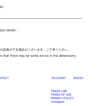
l) :
e detail) :
少の誤差がでる場合がございます。ご了承ください。
e that there may be some errors in the dimensions.
NTACT
ACCOUNT
BAG(0)
TRADE LAW
TERMS OF USE
PRIVACY POLICY
instagram