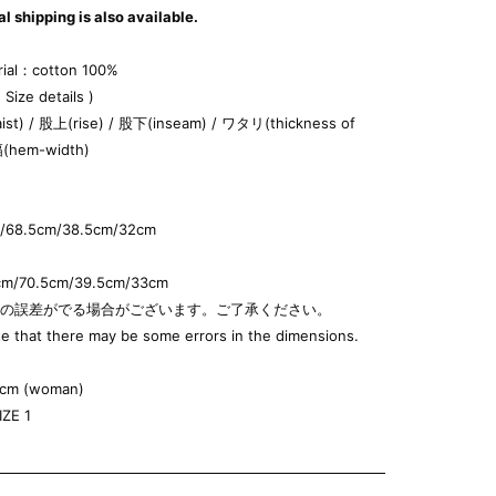
al shipping is also available.
ial
：
cotton 100%
 Size details )
ist) /
股上
(rise) /
股下
(inseam) /
ワタリ
(thickness of
幅
(hem-width)
/
68.5
cm/
38.5
cm/
32
cm
cm/
70.5
cm/
39.5
cm/
33
cm
少の誤差がでる場合がございます。ご了承ください。
e that there may be some errors in the dimensions.
cm (woman)
ZE 1